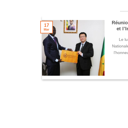
lote de
Réunion
17
langues
et l’
Mar
es
Le lu
dministration
National
n Institut de
l’honneu
ication [...]
TS
TE