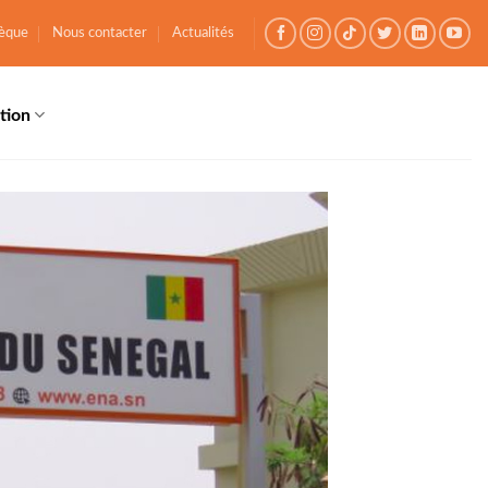
èque
Nous contacter
Actualités
tion